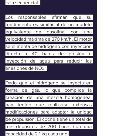
caja secuencial. 
Los responsables afirman que su 
rendimiento es similar al de un modelo 
equivalente de gasolina, con una 
velocidad máxima de 270 km/h. El motor 
se alimenta de hidrógeno con inyección 
directa a 40 bares de presión e 
inyección de agua para reducir las 
emisiones de NOx. 
Dado que el hidrógeno se inyecta en 
forma de gas, lo que complica la 
creación de una mezcla homogénea, 
han tenido que realizarse extensas 
modificaciones para adaptar la unidad 
de propulsión. El coche tiene un total de 
tres depósitos de 700 bares con una 
capacidad de 2.1 kg cada uno.