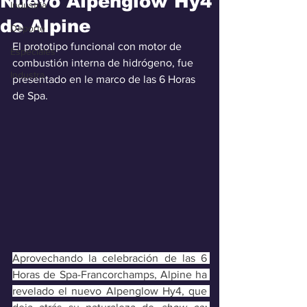
Nuevo Alpenglow Hy4
Industria
de Alpine
Deporte
El prototipo funcional con motor de 
Especiales
combustión interna de hidrógeno, fue 
Industra
presentado en le marco de las 6 Horas 
de Spa.
Aprovechando la celebración de las 6 
Horas de Spa-Francorchamps, Alpine ha 
revelado el nuevo Alpenglow Hy4, que 