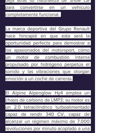
deja atrás su naturaleza de 
show car
para convertirse en un vehículo 
completamente funcional. 
La marca deportiva del Grupo Renault 
hace hincapié en que esta será la 
oportunidad perfecta para demostrar a 
los apasionados del motorsport, cómo 
un motor de combustión interna 
propulsado por hidrógeno
perpetúa el 
sonido y las vibraciones que otorgan 
emoción a un coche de carreras.
El Alpine Alpenglow Hy4 emplea un 
chasis de carbono de LMP3; su motor es 
un 2.0 tetracilíndrico turboalimentado 
capaz de rendir 340 CV, capaz de 
alcanzar un régimen máximo de 7.000 
revoluciones por minuto acoplado a una 