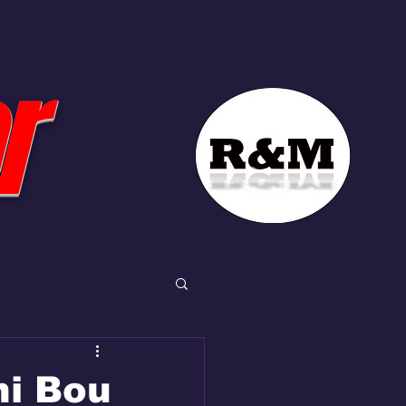
r
ni Bou