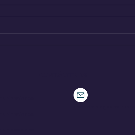
Pajari logra una victoria
Ind
de ensueño en su tierra
par
CONTÁCTENOS
municaciones
speedracingcomunica
municaciones
municaciones