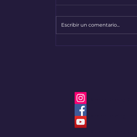
Escribir un comentario...
Bogotá convirtió sus
calles en una pista de
Hard Enduro
Speed Racing Co
Speed Racing Co
Speed Racing Co