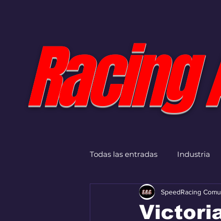
Racing 
Todas las entradas
Industria
SpeedRacing Comu
Victori