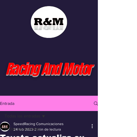
Racing And Motor
Entrada
Todas las entradas
SpeedRacing Comunicaciones
Todas las entradas
24 feb 2023
2 min de lectura