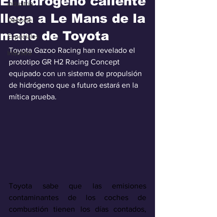
El hidrógeno caliente
Industria
llega a Le Mans de la
Deporte
mano de Toyota
Especiales
Toyota Gazoo Racing han revelado el 
Industra
prototipo GR H2 Racing Concept 
equipado con un sistema de propulsión 
de hidrógeno que a futuro estará en la 
mítica prueba.
Toyota sabe que las emisiones 
contaminantes de los coches de 
combustión tienen los días contados, 