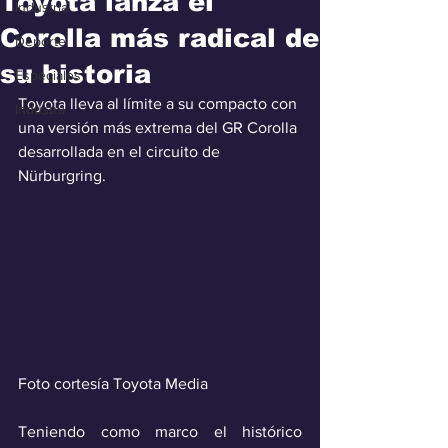
Toyota lanza el
Industria
Corolla más radical de
Deporte
su historia
Especiales
Toyota lleva al límite a su compacto con 
Industra
una versión más extrema del GR Corolla 
desarrollada en el circuito de 
Nürburgring.
Foto cortesía Toyota Media
Teniendo como marco el histórico 