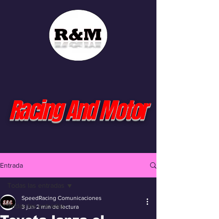
Racing And Motor
Entrada
Todas las entradas
SpeedRacing Comunicaciones
Todas las entradas
3 jun
2 min de lectura