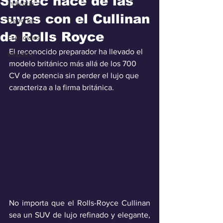
Spofec hace de las
Industria
suyas con el Cullinan
Deporte
de Rolls Royce
Especiales
El reconocido preparador ha llevado el 
Industra
modelo británico más allá de los 700 
CV de potencia sin perder el lujo que 
caracteriza a la firma británica.
No importa que el Rolls-Royce Cullinan 
sea un SUV de lujo refinado y elegante, 