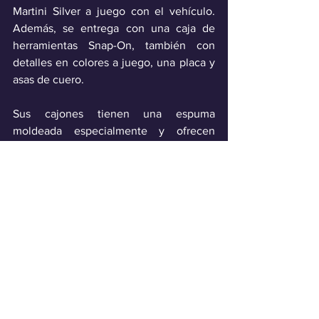
Martini Silver a juego con el vehículo. 
Además, se entrega con una caja de 
herramientas Snap-On, también con 
detalles en colores a juego, una placa y 
asas de cuero. 
Sus cajones tienen una espuma 
moldeada especialmente y ofrecen 
espacio a las herramientas necesarias 
para el funcionamiento del vehículo.
Industria
Ver todo
Entradas recientes