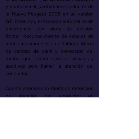
y confianza al 
performance
 seductor de 
la Nueva Peugeot 2008 en su versión 
GT. Estos son, el Frenado automático de 
emergencia con alerta de colisión 
frontal; Reconocimiento de señales de 
tráfico mostrándolas en el tablero; Alerta 
de cambio de carril y corrección del 
rumbo, que emiten señales visuales y 
auditivas para llamar la atención del 
conductor.
Cuenta además con Alerta de detección 
de atención del conductor en 
velocidades superiores a 65 Km/h, para 
ayudar a mantener la vista en la 
carretera; y cámaras delanteras y 
traseras de alta definición que facilitan 
el parqueo, ofreciendo una visión 360° 