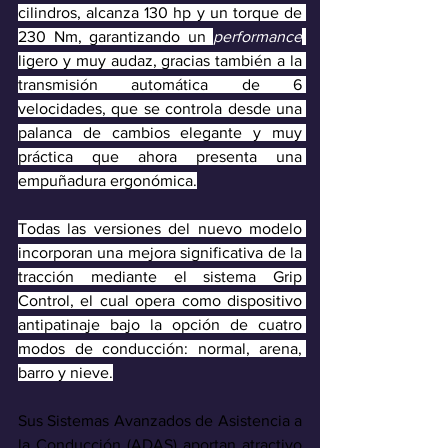
cilindros, alcanza 130 hp y un torque de 
230 Nm, garantizando un 
performance
ligero y muy audaz, gracias también a la 
transmisión automática de 6 
velocidades, que se controla desde una 
palanca de cambios elegante y muy 
práctica que ahora presenta una 
empuñadura ergonómica.
Todas las versiones del nuevo modelo 
incorporan una mejora significativa de la 
tracción mediante el sistema Grip 
Control, el cual opera como dispositivo 
antipatinaje bajo la opción de cuatro 
modos de conducción: normal, arena, 
barro y nieve.
Sus Sistemas Avanzados de Asistencia a 
la Conducción (ADAS) aportan atractivo 