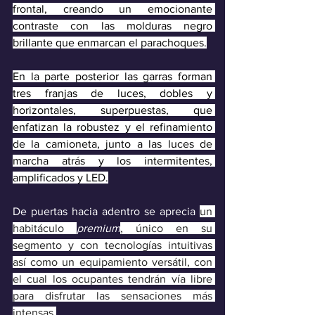
frontal, creando un emocionante 
contraste con las molduras negro 
brillante que enmarcan el parachoques.
En la parte posterior las garras forman 
tres franjas de luces, dobles y 
horizontales, superpuestas, que 
enfatizan la robustez y el refinamiento 
de la camioneta, junto a las luces de 
marcha atrás y los intermitentes, 
amplificados y LED.
De puertas hacia adentro se aprecia 
un 
habitáculo 
premium
, único en su 
segmento y con tecnologías intuitivas 
así como un equipamiento versátil, con 
el cual los ocupantes tendrán vía libre 
para disfrutar las sensaciones más 
intensas.