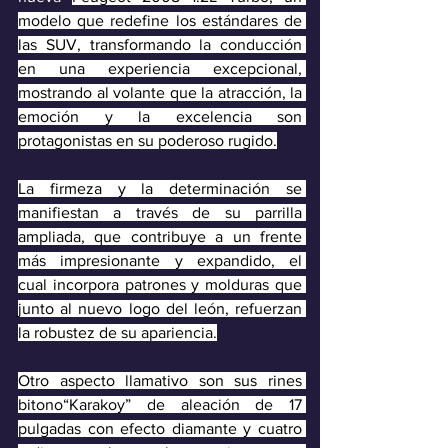
modelo que redefine los estándares de 
las SUV, transformando la conducción 
en una experiencia excepcional, 
mostrando al volante que la atracción, la 
emoción y la excelencia son 
protagonistas en su poderoso rugido.
La firmeza y la determinación se 
manifiestan a través de su parrilla 
ampliada, que contribuye a un frente 
más impresionante y expandido, el 
cual incorpora patrones y molduras que 
junto al nuevo logo del león, refuerzan 
la robustez de su apariencia.
Otro aspecto llamativo son sus rines 
bitono“Karakoy” de aleación de 17 
pulgadas con efecto diamante y cuatro 