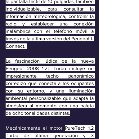
la pantalla táctil de 10 pulgadas, también 
individualizable, para consultar la 
información meteorológica, controlar la 
radio y establecer una conexión 
inalámbrica con el teléfono móvil a 
través de la última versión del Peugeot i-
Connect. 
La fascinación lúdica de la nueva 
Peugeot 2008 1.2L Turbo incluye un 
impresionante techo panorámico 
corredizo que conecta a los ocupantes 
con su entorno, y una iluminación 
ambiental personalizable que adapta la 
atmósfera al momento con una paleta 
de ocho tonalidades distintas.
Mecánicamente el motor 
PureTech 1.2 
Turbo de última generación y 3 