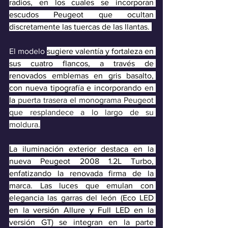
radios, en los cuales se incorporan 
escudos Peugeot que ocultan 
discretamente las tuercas de las llantas. 
El modelo 
sugiere valentía y fortaleza en 
sus cuatro flancos, a través de 
renovados emblemas en gris basalto, 
con nueva tipografía e incorporando en 
la 
puerta trasera el monograma Peugeot 
que resplandece a lo largo de su 
moldura.
La iluminación exterior destaca en la 
nueva Peugeot 2008 1.2L Turbo, 
enfatizando la renovada firma de la 
marca. Las luces que emulan con 
elegancia las garras del león (Eco LED 
en la versión Allure y Full LED en la 
versión GT) se integran en la parte 