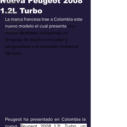
Nueva Peugeot 2008
Industria
1.2L Turbo
Deporte
La marca francesa trae a Colombia este 
Especiales
nuevo modelo el cual presenta
 una 
Industra
nueva identidad, incluyendo un 
lenguaje de diseño innovador y 
vanguardista y el renovado emblema 
del león.
Peugeot ha presentado en Colombia la 
nueva 
Peugeot 2008 1.2L Turbo, un 