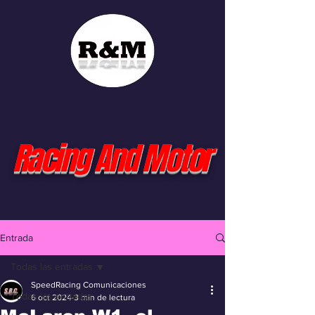
Racing And Motor
Entrada
Todas las entradas
SpeedRacing Comunicaciones
Todas las entradas
6 oct 2024
3 min de lectura