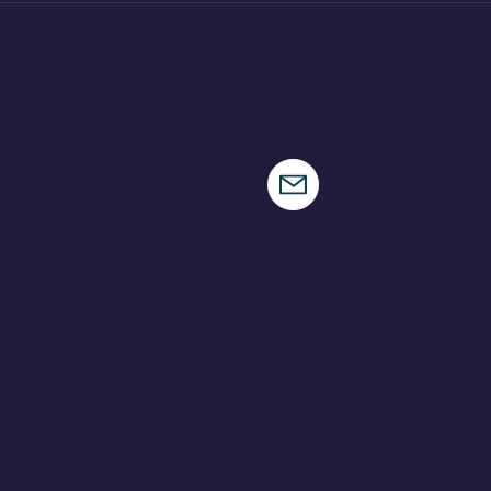
nueva criatura
Fes
CONTÁCTENOS
municaciones
speedracingcomunica
municaciones
municaciones
Created by CPS Digital Technology