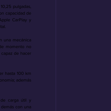
 10,25 pulgadas, 
con capacidad de 
Apple CarPlay y 
al. 
on una mecánica 
a de momento no 
 capaz de hacer 
er hasta 100 km 
tonomía; además 
de carga útil y 
 demás con una 