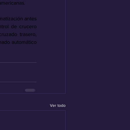
americanas.
matización antes 
rol de crucero 
cruzado trasero, 
nado automático 
Ver todo