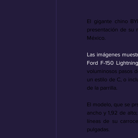
El gigante chino BY
presentación de su 
México.
Las imágenes muestra
Ford F-150 Lightnin
voluminosos pasos de
un estilo de C, o inc
de la parrilla.
El modelo, que se pr
ancho y 1,92 de alto;
líneas de su carroc
pulgadas.