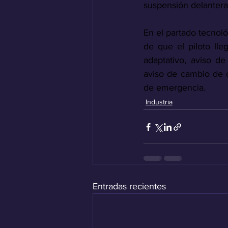
suspensión delantera
En el partado tecnoló
de que el piloto ll
adaptativo, aviso de 
aviso de cambio de c
de emergencia.
Industria
Entradas recientes