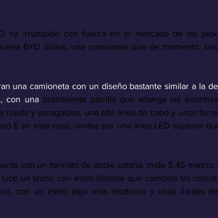
D ha irrumpido con fuerza en el mercado de las pick-u
nueva BYD Shark, una camioneta que de momento, solo
n una camioneta con un diseño bastante similar a la de 
g, con una 
prominente parrilla que alberga las enormes
 rueda y paragolpes, una alta línea de capó y unos faros 
luso E en este caso, unidos por una línea LED superior qu
senta con un formato de doble cabina, mide 5,45 metros de
luce un techo con estilo flotante que combina las robust
ería, con un estilo algo más moderno y unas llantas de