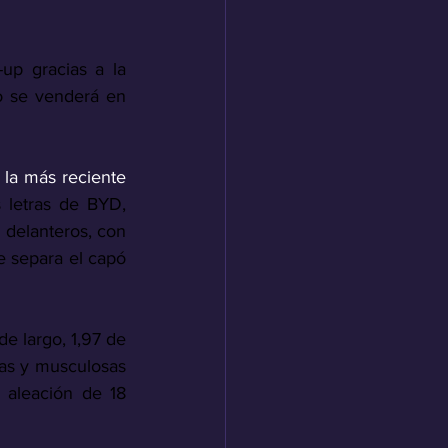
p gracias a la 
 se venderá en 
la más reciente 
 letras de BYD, 
delanteros, con 
e separa el capó 
 largo, 1,97 de 
as y musculosas 
 aleación de 18 