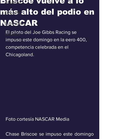
Briscoe vuelve a lo
Industria
más alto del podio en
Deporte
NASCAR
Especiales
El piloto del Joe Gibbs Racing se 
Industra
impuso este domingo en la eero 400, 
competencia celebrada en el 
Chicagoland.
Foto cortesía NASCAR Media
Chase Briscoe se impuso este domingo 