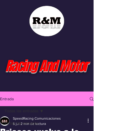
Racing And Motor
Entrada
Todas las entradas
SpeedRacing Comunicaciones
Todas las entradas
6 jul
2 min de lectura