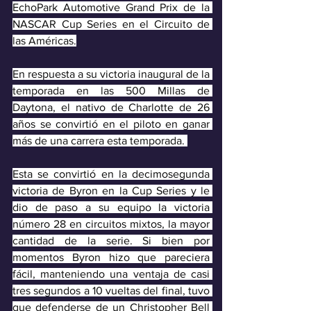
EchoPark Automotive Grand Prix de la 
NASCAR Cup Series en el Circuito de 
las Américas.
En respuesta a su victoria inaugural de la 
temporada en las 500 Millas de 
Daytona, el nativo de Charlotte de 26 
años se convirtió en el piloto en ganar 
más de una carrera esta temporada. 
Esta se convirtió en la decimosegunda 
victoria de Byron en la Cup Series y le 
dio de paso a su equipo la victoria 
número 28 en circuitos mixtos, la mayor 
cantidad de la serie. Si bien por 
momentos Byron hizo que pareciera 
fácil, manteniendo una ventaja de casi 
tres segundos a 10 vueltas del final, tuvo 
que defenderse de un Christopher Bell 