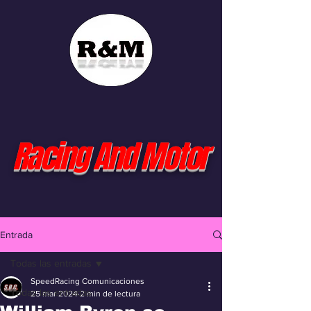
Racing And Motor
Entrada
Todas las entradas
SpeedRacing Comunicaciones
Todas las entradas
25 mar 2024
2 min de lectura