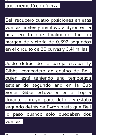
que arremetió con fuerza.
Bell recuperó cuatro posiciones en esas 
vueltas finales y mantuvo a Byron en la 
mira en lo que finalmente fue un 
margen de victoria de 0,692 segundos 
en el circuito de 20 curvas y 3,41 millas.
Justo detrás de la pareja estaba Ty 
Gibbs, compañero de equipo de Bell, 
quien está teniendo una temporada 
estelar de segundo año en la Cup 
Series. Gibbs estuvo en en el Top 5 
durante la mayor parte del día y estaba 
segundo detrás de Byron hasta que Bell 
lo pasó cuando solo quedaban dos 
vueltas. 