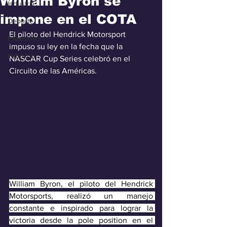
William Byron se
Industria
impone en el COTA
Deporte
El piloto del Hendrick Motorsport 
Especiales
impuso su ley en la fecha que la 
Industra
NASCAR Cup Series celebró en el 
Circuito de las Américas.
William Byron, el piloto del Hendrick 
Motorsports, realizó un manejo 
constante e inspirado para lograr la 
victoria desde la pole position en el 