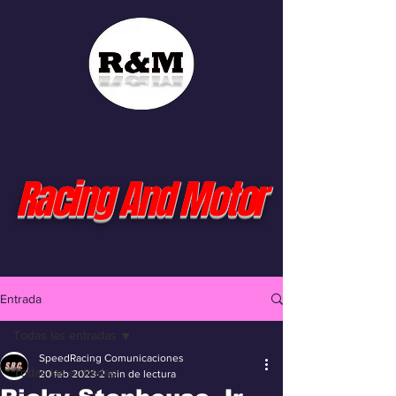
Racing And Motor
Entrada
Todas las entradas
SpeedRacing Comunicaciones
Todas las entradas
20 feb 2023
2 min de lectura