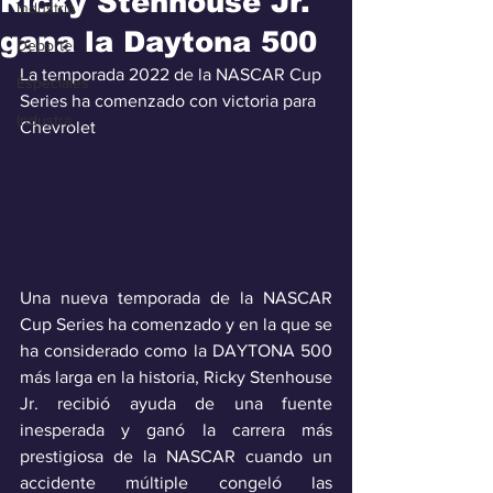
Ricky Stenhouse Jr.
Industria
gana la Daytona 500
Deporte
La temporada 2022 de la NASCAR Cup 
Especiales
Series ha comenzado con victoria para 
Industra
Chevrolet
Una nueva temporada de la NASCAR 
Cup Series ha comenzado y en la que se 
ha considerado como la DAYTONA 500 
más larga en la historia, Ricky Stenhouse 
Jr. recibió ayuda de una fuente 
inesperada y ganó la carrera más 
prestigiosa de la NASCAR cuando un 
accidente múltiple congeló las 