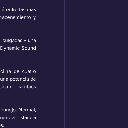
á entre las más 
macenamiento y 
3 pulgadas y una 
o Dynamic Sound 
lina de cuatro 
e una potencia de 
caja de cambios 
manejo: Normal, 
erosa distancia 
s.