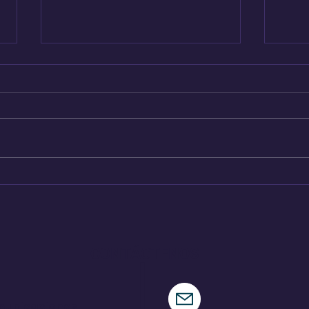
Audi A2 e-Tron, el auto
Hen
más eficiente de la
nue
marca
CONTÁCTENOS
municaciones