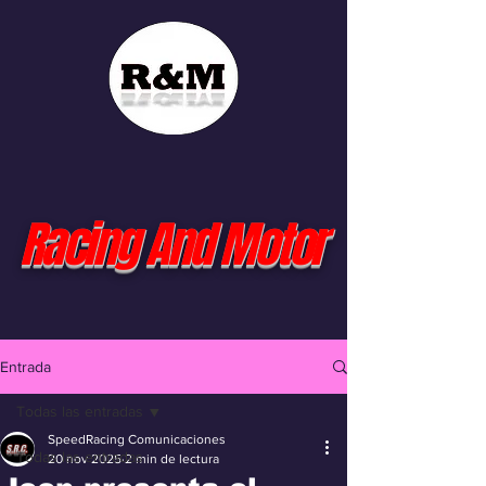
Racing And Motor
Entrada
Todas las entradas
SpeedRacing Comunicaciones
Todas las entradas
20 nov 2025
2 min de lectura