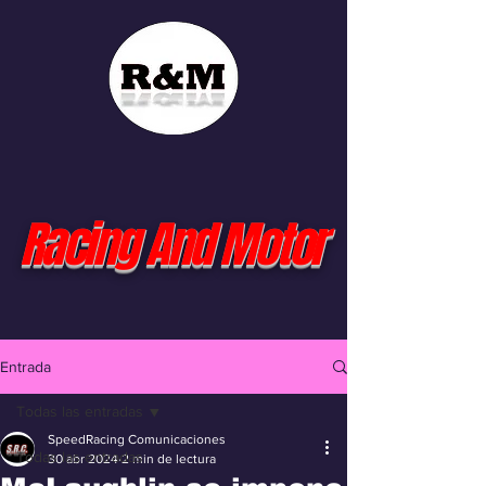
Racing And Motor
Entrada
Todas las entradas
SpeedRacing Comunicaciones
Todas las entradas
30 abr 2024
2 min de lectura