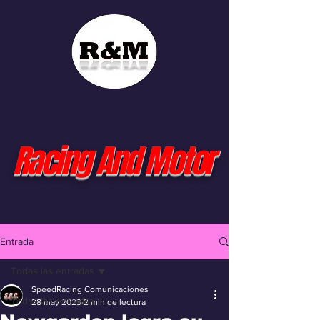
Racing And Motor
Entrada
Todas las entradas
SpeedRacing Comunicaciones
Todas las entradas
28 may 2023
2 min de lectura