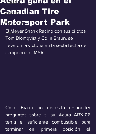
Acura gana en el
Industria
Canadian Tire
Deporte
Motorsport Park
Especiales
El Meyer Shank Racing con sus pilotos 
Industra
Tom Blomqvist y Colin Braun, se 
llevaron la victoria en la sexta fecha del 
campeonato IMSA.
Colin Braun no necesitó responder 
preguntas sobre si su Acura ARX-06 
tenía el suficiente combustible para 
terminar en primera posición el 