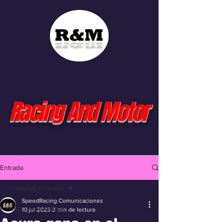
Racing And Motor
Entrada
Todas las entradas
SpeedRacing Comunicaciones
Todas las entradas
10 jul 2023
2 min de lectura