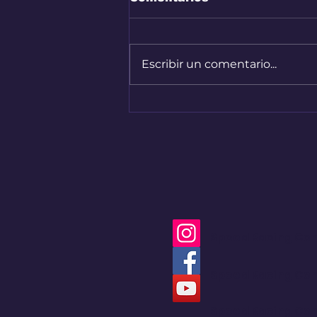
Escribir un comentario...
Bogotá convirtió sus
calles en una pista de
Hard Enduro
Speed Racing Co
Speed Racing Co
Speed Racing Co