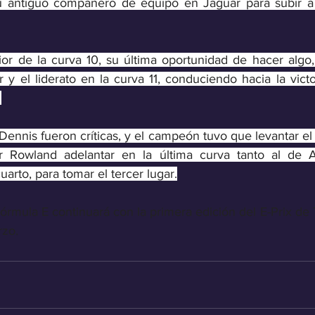
 antiguo compañero de equipo en Jaguar para subir a l
rior de la curva 10, su última oportunidad de hacer algo,
or y el liderato en la curva 11, conduciendo hacia la vict
 
ennis fueron críticas, y el campeón tuvo que levantar el ri
r Rowland adelantar en la última curva tanto al de A
uarto, para tomar el tercer lugar.
rmula E continuará con la primera edición del E-Prix de 
rzo.