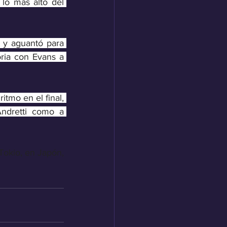
o más alto del 
 y aguantó para 
oria con Evans a 
tmo en el final, 
ndretti como a 
Tokio, en Japón, 