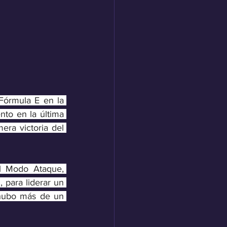
Fórmula E en la 
to en la última 
ra victoria del 
l Modo Ataque, 
 para liderar un 
hubo más de un 