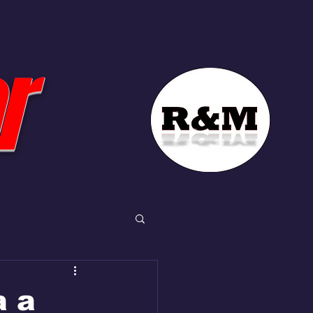
r
a a