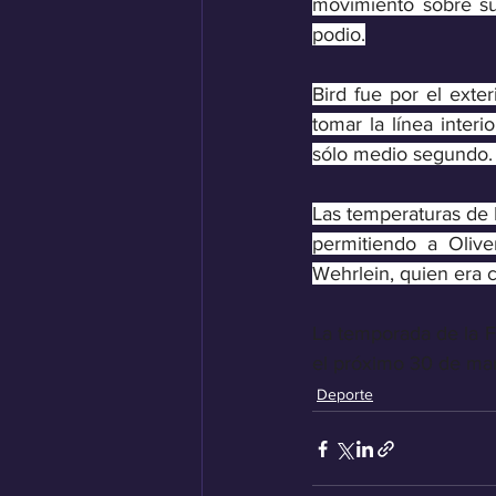
movimiento sobre su
podio.
Bird fue por el exte
tomar la línea interi
sólo medio segundo.
Las temperaturas de D
permitiendo a Olive
Wehrlein, quien era c
La temporada de la Fó
el próximo 30 de ma
Deporte