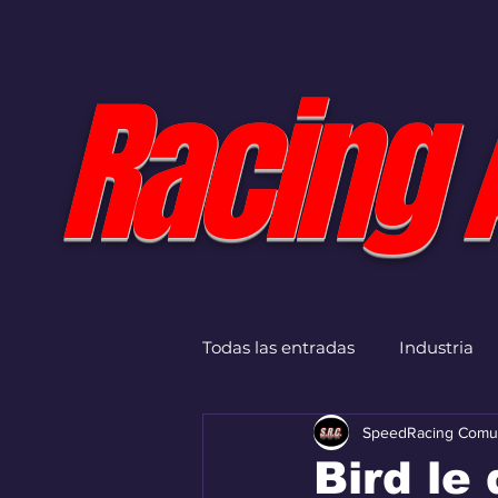
Racing 
Todas las entradas
Industria
SpeedRacing Comu
Bird le