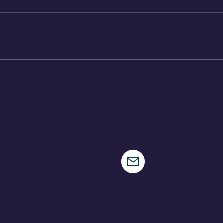
Pajari logra una victoria
Ind
de ensueño en su tierra
par
CONTÁCTENOS
municaciones
speedracingcomunica
municaciones
municaciones