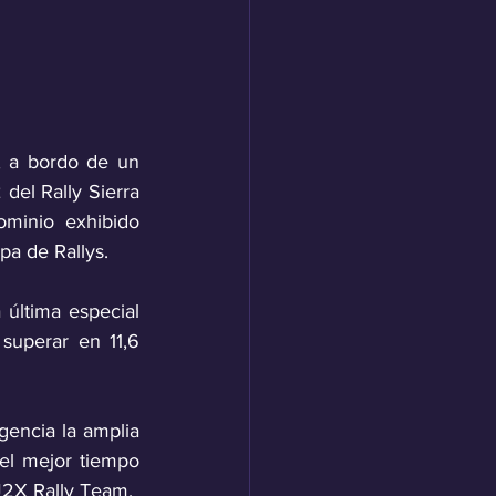
, a bordo de un 
del Rally Sierra 
minio exhibido 
pa de Rallys.
última especial 
uperar en 11,6 
encia la amplia 
l mejor tiempo 
 J2X Rally Team.