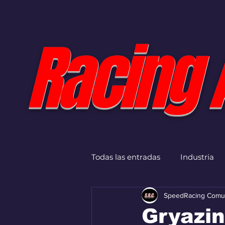
Racing 
Todas las entradas
Industria
SpeedRacing Comu
Gryazin