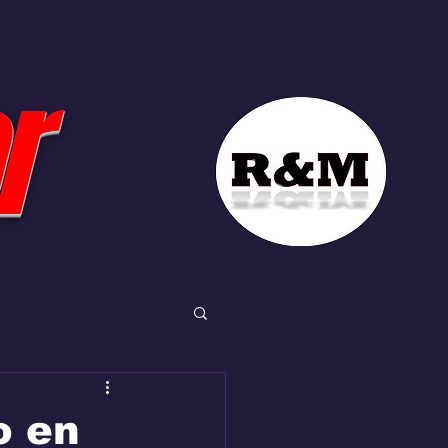
r
o en