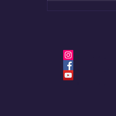
Bogotá convirtió sus
calles en una pista de
Hard Enduro
Speed Racing Co
Speed Racing Co
Speed Racing Co