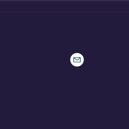
Pajari logra una victoria
Ind
de ensueño en su tierra
par
CONTÁCTENOS
municaciones
speedracingcomunica
municaciones
municaciones
Created by CPS Digital Technology