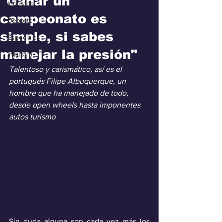
"Ganar un
Industria
campeonato es
Deporte
simple, si sabes
Especiales
manejar la presión"
Industra
Talentoso y carismático, así es el 
portugués Filipe Albuquerque, un 
hombre que ha manejado de todo, 
desde open wheels hasta imponentes 
autos turismo
Sin duda alguna son cada vez más los 