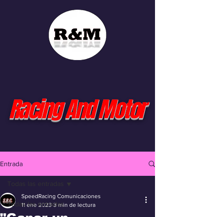
Racing And Motor
Entrada
Todas las entradas
SpeedRacing Comunicaciones
Todas las entradas
11 ene 2023
3 min de lectura